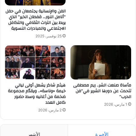
الفن والإنسانية يجتمعان في حفل
“أنامل النور… قفطان الخير” الذي
يربط بين التراث الثقافي والتكافل
الاجتماعي والمبادرات النسوية
25 نوفمبر، 2025
مأساة صنعت الشر.. ريم مصطفى
هيثم شاكر يشعل أولى ليالي
تتحدث عن دورها الشرير في”فن
خيمة «وناسة».. ويقدّم مجموعة
الحرب”
ضخمة من أغانيه وسط حضور
كامل العدد
1 مارس، 2026
2 مارس، 2026
الأخيرة
الأشهر