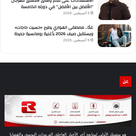
الاستعدادات على قدم وساق لانطلاق مهرجان
“الأفضل بين الأفضل” في دورته الخامسة
5 أغسطس، 2026
غدًا.. مصطفى الهواري يطرح «حسيت حاجات»
ويستقبل صيف 2026 بأغنية رومانسية جديدة
5 أغسطس، 2026
عن
هو منصتك الأولى لمتابعة آخر الأخبار العاجلة، التريندات اليومية، والقضايا