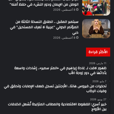
الوطن من الإيمان ودور النشء في حفظ أمنه”
8 أغسطس، 2026
سبتمبر المقبل .. انطلاق النسخة الثالثة من
المؤتمر الدولي “عربية لا تعرف المستحيل” في
دبي
8 أغسطس، 2026
الأكثر قراءة
11 مارس، 2026
ظهور لافت لـ غادة إبراهيم في «المتر سمير».. إشادات واسعة
بأدائها في دور زوجة الأب
7 مايو، 2026
تحذيرات من فيروس هانتا.. الأرجنتين تسجل ضعف الإصابات وتحقق في
وفيات الركاب
27 يونيو، 2026
خبير أسري: الضغوط الاقتصادية والمطالب المتزايدة تُشعل الخلافات
بين الأزواج