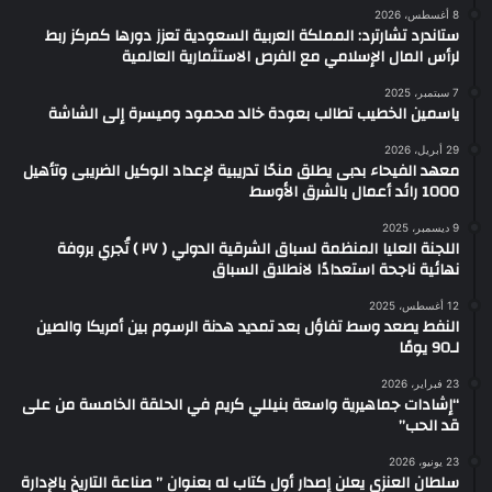
8 أغسطس، 2026
ستاندرد تشارترد: المملكة العربية السعودية تعزز دورها كمركز ربط
لرأس المال الإسلامي مع الفرص الاستثمارية العالمية
7 سبتمبر، 2025
ياسمين الخطيب تطالب بعودة خالد محمود وميسرة إلى الشاشة
29 أبريل، 2026
معهد الفيحاء بدبى يطلق منحًا تدريبية لإعداد الوكيل الضريبى وتأهيل
1000 رائد أعمال بالشرق الأوسط
9 ديسمبر، 2025
اللجنة العليا المنظمة لسباق الشرقية الدولي ( ٢٧ ) تُجري بروفة
نهائية ناجحة استعدادًا لانطلاق السباق
12 أغسطس، 2025
النفط يصعد وسط تفاؤل بعد تمديد هدنة الرسوم بين أمريكا والصين
لـ90 يومًا
23 فبراير، 2026
“إشادات جماهيرية واسعة بنيللي كريم في الحلقة الخامسة من على
قد الحب”
23 يونيو، 2026
سلطان العنزي يعلن إصدار أول كتاب له بعنوان ” صناعة التاريخ بالإدارة