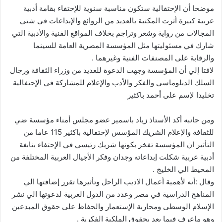
موضحا أن الإحتفالية ستكون مناسبة سنوية للإحتفاء بقامة أدبية
عربية كبيرة أثرت المكتبة بالعديد من الروائع والإبداعات في شتي
المجالات من رواية وشعر وتراجم بخلاف المواقع الفنية والأدبية التي
شارك في مسئوليتها مثل المؤسسة المصرية العامة للسينما
والرقابة على المصنفات الفنية وغيرهما .
لافتا إلي أن المؤسسة وجهت الدعوة للعديد من وزراء الثقافة ورجال
السلك الدبلوماسي والفكر والأدب والإعلام للمشاركة في الإحتفالية
تخليدا لإسم على أحمد باكثير
ومن جانبه أكد الأستاذ زياد باسمير عضو مجلس أمناء مؤسسة ضي
للثقافة والإعلام الشريك المؤسس لإحتفالية باكثير 115 عاما من
التأثير ان المؤسسة تفخر بكونها شريك رئيسي في الإحتفاء بنابغة
أدبية عربية شكلت إبداعاته وجدان وفكر الأجيال العربية المختلفة من
المحيط الي الخليج .
وقال :أنه لأهمية أعمال الاديب الراحل وتأثيرها تقرر إضافتها الي
المناهج الدراسية في مصر وعدد من الدول العربية لدعوتها الي نشر
الإسلام الوسطى ومحاربة الإستعمار والحفاظ على حقوق المبدعين
وهو ماعرف فيما بعد بحقوق الملكية الفكرية .