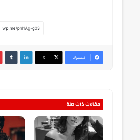
لينكدإن
فيسبوك
‫X
مقالات ذات صلة