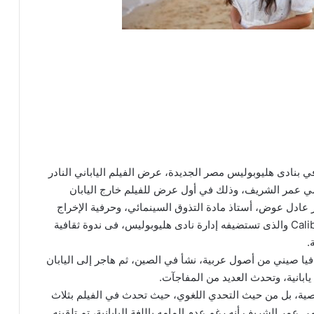
 بنادى هليوبوليس مصر الجديدة، عرض الفيلم الياباني النادر
 من بطولة النجم العالمي عمر الشريف، وذلك في أول عرض للفيلم خارج اليابان
 عادل عوض، أستاذ مادة التذوق السينمائي، وحرفية الإخراج
فى أكاديمية كاليبر- على بدرخان- Calibre Film Academy والذى تستضيفه إدارة نادى هليوبوليس، فى ندوة ثقافية
.
ا صيني من أصول عربية، نشأ في الصين، ثم هاجر إلى اليابان
ابانية، وتحدث العديد من المفاجآت.
ية، بل من حيث التحدي اللغوي، حيث تحدث في الفيلم بثلاث
المى عمر الشريف أنه رغم عدم إلمامه باللغة اليابانية، تم تلقينه