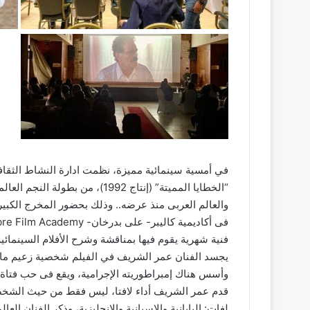
في أمسية سينمائية مميزة، نظمت ادارة النشاط الثقافي
“الخطايا المميتة” (إنتاج 1992)،
والعالم العربى منذ عرضه.. وذلك بحضور المخرج الكبير
فنية شهرية يقوم فيها بمناقشة وشرح الأفلام السينمائية
يجسد الفنان عمر الشريف في الفيلم شخصية زعيم مافي
وأسس هناك إمبراطوريته الإجرامية، ويقع فى حب فتاة ي
قدم عمر الشريف أداء لافتا، ليس فقط من حيث الشخص
لغات: اليابانية والإسبانية والإنجليزية، وذكر الفنان الع