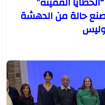
 “الخطايا المميتة”
صنع حالة من الدهشة
وليس