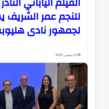
الفيلم الياباني النادر
للنجم عمر الشريف ي
لجمهور نادى هليوب
15 ديسمبر، 2025