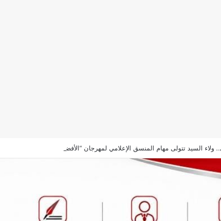
ي.. ولاء السيد تتولى مهام المنسق الإعلامي لمهرجان “الأفضل بين الأفضل” في دورته