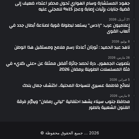
جهود المستشارة وسام الهواري تحول محضر اعتداء ضعيف إلى
قضية جنايات بإثبات إصابة وعجز 15% للمجني عليه
21 أبريل، 2026
إعلاميون عرب: “رادس” يستعد لبطولة قوية لصناعة أبطال جدد في
ألعاب القوى
8 يوليو، 2026
ناهد عبد الحميد : ثورتان أعادتا رسم ملامح ومستقبل هذا الوطن
26 مارس، 2026
بتصويت الجمهور.. درة تحصد جائزة أفضل ممثلة عن «علي كلاي» في
فئة المسلسلات الطويلة برمضان 2026
5 فبراير، 2026
نصائح فاطمة عسيري للسياحة المحلية.. اكتشف جمال بلدك
9 مارس، 2026
محافظ جنوب سيناء يشهد احتفالية “ليالي رمضان” ويكرّم فرقة
الفنون الشعبية بالطور
2026 ... جميع الحقوق محفوظة ©