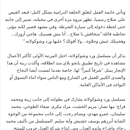
وتأتي خاتمة العمل لتغلق الحلقة الدرامية بشكل كامل؛ فبعد القبض
على صلاح رسميا، تظهر مروة مرة أخرى في مخيلته، تسير إلى جانبه
حتى لحظة دخوله إلى سيارة الشرطة. وفي مشهد قصير لكنه مؤثر،
تخاطبه قائلة:”متخافش يا صلاح… أنا مش هسيبك. هاجي أزورك…
وهجيبلك عيش وحلاوة… ولا أقولك؟ خليها ورد وشوكولاته.”
يذكر أن مسلسل ورد وشوكولاتة، احتل المرتبة الأولى كأكثر الأعمال
مشاهدة في تاريخ تطبيق يانجو بلاي منذ انطلاقه، وأكدت زينة أن هذا
الإنجاز يمثل “شرفاً كبيراً” لها، خاصة بعدما لمست أيضا النجاح
والصدى الكبير للعمل فى الشارع ومع الناس سواء اثناء التسوق أو
التواجد فى الأماكن العامة.
مسلسل ورد وشوكولاتة يشارك في بطولته إلى جانب زينة ومحمد
فراج: مها نصار، مريم الخشت، مراد مكرم، صفاء الطوخي، محمد
سليمان، عمرو مهدي، وبسام رجب، إلى جانب مجموعة من الوجوه
الشابة أبرزهم يوسف حشيش وآية سليم. المسلسل من تأليف محمد
رجاء، وإخراج ماندو العدل، ومن إنتاج شركة العدل جروب للمنتج