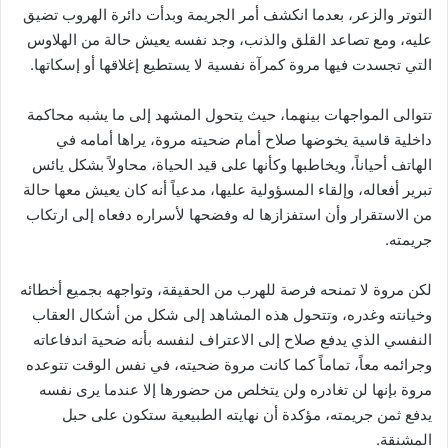
التوتر والزعر، بعدما انكشف أمر الجريمة وبدأت دائرة الهروب تضيق
عليه، ومع تصاعد القلق والذنب، وجد نفسه يعيش حالة من الهلاوس
التي تجسدت فيها مروة كمرآة نفسية لا يستطيع إغلاقها أو إسكاتها.
تتوالى المواجهات بينهما، حيث يتحول المشهد إلى ما يشبه محاكمة
داخلية قاسية يخوضها صلاح أمام ضحيته مروة، يراها أمامه في
الهاتف أحياناً، ويخاطبها وكأنها على قيد الحياة، محاولاً بشكل يائس
تبرير أفعاله، وإلقاء المسؤولية عليها، مدعياً أنه كان يعيش معها حالة
من الاستقرار وأن استفزازها له وفضحها لأسراره دفعاه إلى ارتكاب
جريمته.
لكن مروة لا تمنحه فرصة للهرب من الحقيقة، وتواجهه بجميع أخطائه
وخيانته وغدره، وتتحول هذه المشاهد إلى شكل من أشكال العقاب
النفسي الذي يدفع صلاح إلى الاعتراف لنفسه بأنه ضحية اندفاعاته
وجرائمه معاً، تماماً كما كانت مروة ضحيته، في نفس الوقت تتوعده
مروة بإنها لن تغادره ولن يتخلص من حضورها إلا عندما يرى نفسه
يدفع ثمن جريمته، مؤكدة أن نهايته الطبيعية ستكون على حبل
المشنقة.