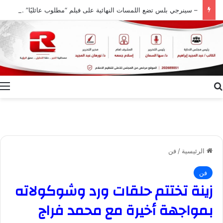
– سينرجي بلس تضع اللمسات النهائية على فيلم “مطلوب عائليًا” استعدادًا لطرحه في دور العرض .
بحث عن
ا
الرئيسية
/
فن
فن
زينة تختتم حلقات ورد وشوكولاته
بمواجهة أخيرة مع محمد فراج