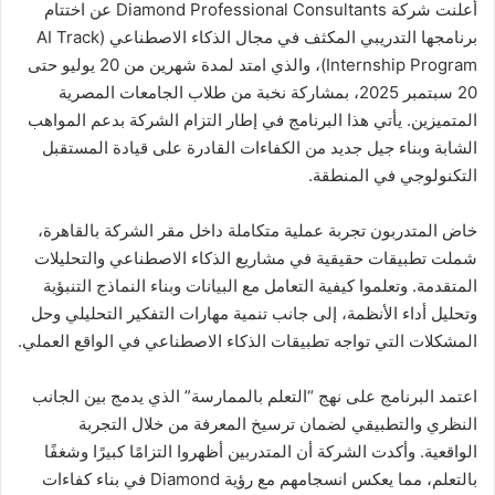
أعلنت شركة Diamond Professional Consultants عن اختتام
برنامجها التدريبي المكثف في مجال الذكاء الاصطناعي (AI Track
Internship Program)، والذي امتد لمدة شهرين من 20 يوليو حتى
20 سبتمبر 2025، بمشاركة نخبة من طلاب الجامعات المصرية
المتميزين. يأتي هذا البرنامج في إطار التزام الشركة بدعم المواهب
الشابة وبناء جيل جديد من الكفاءات القادرة على قيادة المستقبل
التكنولوجي في المنطقة.
خاض المتدربون تجربة عملية متكاملة داخل مقر الشركة بالقاهرة،
شملت تطبيقات حقيقية في مشاريع الذكاء الاصطناعي والتحليلات
المتقدمة. وتعلموا كيفية التعامل مع البيانات وبناء النماذج التنبؤية
وتحليل أداء الأنظمة، إلى جانب تنمية مهارات التفكير التحليلي وحل
المشكلات التي تواجه تطبيقات الذكاء الاصطناعي في الواقع العملي.
اعتمد البرنامج على نهج “التعلم بالممارسة” الذي يدمج بين الجانب
النظري والتطبيقي لضمان ترسيخ المعرفة من خلال التجربة
الواقعية. وأكدت الشركة أن المتدربين أظهروا التزامًا كبيرًا وشغفًا
بالتعلم، مما يعكس انسجامهم مع رؤية Diamond في بناء كفاءات