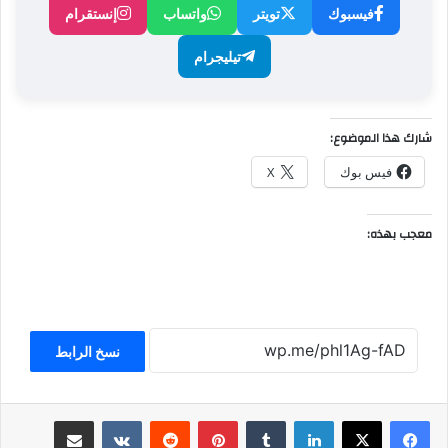
فيسبوك
تويتر
واتساب
إنستقرام
تيليجرام
شارك هذا الموضوع:
فيس بوك
X
معجب بهذه:
نسخ الرابط
لينكدإن
بينتيريست
مشاركة عبر البريد