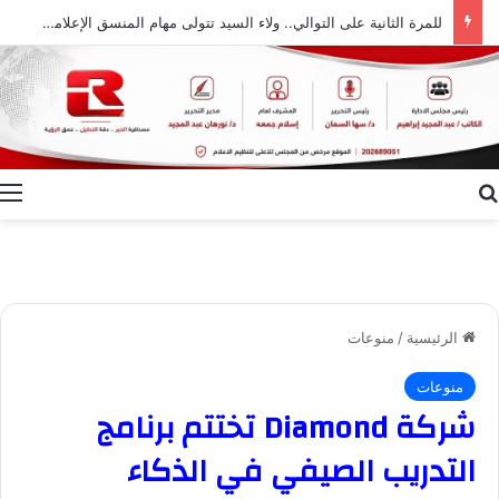
للمرة الثانية على التوالي.. ولاء السيد تتولى مهام المنسق الإعلامي لمهرجان “الأفضل بين الأفضل” في دورته الخامسة
بحث عن
ا
الرئيسية
/
منوعات
منوعات
شركة Diamond تختتم برنامج
التدريب الصيفي في الذكاء