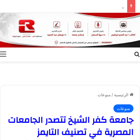
إعلام الوادي الجديد ينظم ندوة توعوية بعنوان “ظاهرة الطلاق.. الأسباب وسبل التغلب عليها”
بحث عن
ا
الرئيسية
/
منوعات
منوعات
جامعة كفر الشيخ تتصدر الجامعات
المصرية في تصنيف التايمز