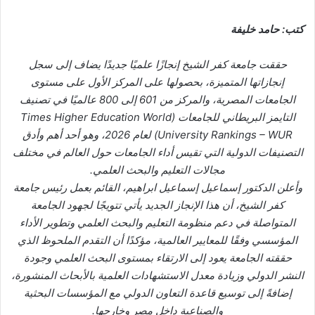
كتب: حامد خليفة
حققت جامعة كفر الشيخ إنجازًا علميًا جديدًا يضاف إلى سجل
إنجازاتها المتميزة، بحصولها على المركز الأول على مستوى
الجامعات المصرية، والمركز من 601 إلى 800 عالميًا في تصنيف
التايمز البريطاني للجامعات (Times Higher Education World
University Rankings – WUR) لعام 2026، وهو أحد أهم وأدق
التصنيفات الدولية التي تقيس أداء الجامعات حول العالم في مختلف
مجالات التعليم والبحث العلمي.
وأعلن الدكتور إسماعيل إسماعيل ابراهيم، القائم بعمل رئيس جامعة
كفر الشيخ، أن هذا الإنجاز الجديد يأتي تتويجًا لجهود الجامعة
المتواصلة في دعم منظومة التعليم والبحث العلمي وتطوير الأداء
المؤسسي وفقًا للمعايير العالمية، مؤكدًا أن التقدم الملحوظ الذي
حققته الجامعة يعود إلى الارتقاء بمستوى البحث العلمي وجودة
النشر الدولي وزيادة معدل الاستشهادات العلمية بالأبحاث المنشورة،
إضافةً إلى توسيع قاعدة التعاون الدولي مع المؤسسات البحثية
والصناعية داخل مصر وخارجها.