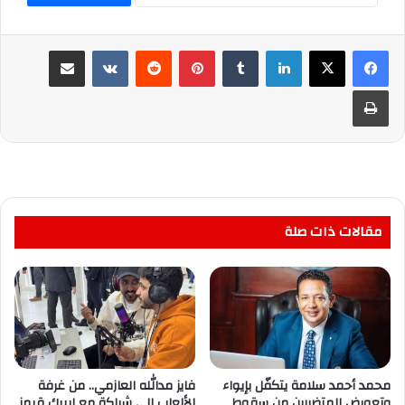
لينكدإن
بينتيريست
مشاركة عبر البريد
طباعة
مقالات ذات صلة
محمد أحمد سلامة يتكفّل بإيواء
فايز مدالله العازمي.. من غرفة
وتعويض المتضررين من سقوط
الألعاب إلى شراكة مع إيبيك قيمز