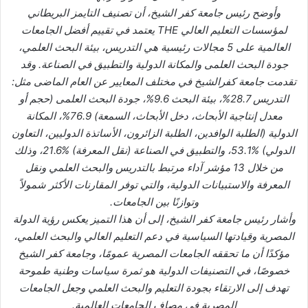
وأوضح رئيس جامعة كفر الشيخ، أن تصنيف التايمز البريطاني
لمؤسسات التعليم العالي THE يعتمد في تقييم أفضل الجامعات
العالمية على 5 مجالات رئيسية هي التدريس، بيئة البحث العلمي،
جودة البحث العلمى والمكانة الدولية والتطبيق في الصناعة. وقد
تقدمت جامعة كفرالشيخ في مختلف المعايير عن العام الماضى مثل:
التدريس 28.7%، بيئة البحث 9.6%، جودة البحث العلمى (حجم أو
معدل إنتاجية الأبحاث، دخل الأبحاث، السمعة) 76.9%، المكانة
الدولية (الطلبة الوافدين، الطلبة الزائرون، الأساتذة الدوليين، التعاون
الدولي) %53.1، والتطبيق في الصناعة (نقل المعرفة) %21.6، وذلك
من خلال 13 مؤشر آداء مرتبط بالتدريس والبحث العلمي ونقل
المعرفة والاستبيانات الدولية، والتي توفر المقارنات الأكثر شمولاً
وتوازنًا بين الجامعات.
وأشار رئيس جامعة كفر الشيخ، إلى أن هذا التميز يعكس رؤية الدولة
المصرية وقيادتها السياسية في دعم التعليم العالي والبحث العلمي،
مؤكدًا أن ما تحققه الجامعات المصرية عمومًا، وجامعة كفر الشيخ
خصوصًا، في التصنيفات الدولية هو ثمرة سياسات وطنية طموحة
تهدف إلى الارتقاء بجودة التعليم والبحث العلمي وجعل الجامعات
المصرية في مصاف الجامعات العالمية.