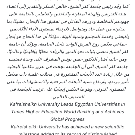
كما وجّه رئيس جامعة كفر الشيخ، خالص الشكر والتقدير إلى أعضاء
هيئة التدريس والهيئة المعاونة والباحثين والعاملين بالجامعة على
جهودهم المخلصة ودورهم الفاعل في تحقيق هذا الإنجاز، مشيدًا بما
يبذلونه من عمل جاد ومتواصل للارتقاء بمستوى الأداء الأكاديمي
والبحثي وخدمة المجتمع وتنمية البيئة، مؤكدًا أن هذا النجاح هو إنجاز
جماعي يعكس روح الفريق الواحد داخل الجامعة، ويؤكد أن جامعة
كفر الشيخ تمضي بثبات نحو التميز والريادة محليًا وإقليميًا وعالميًا.
ومن جانبه أشار الدكتور حسن يونس المشرف على وحدة تصنيف
جامعة كفر الشيخ، الي أن الجامعة نجحت في تعزيز مكانتها البحثية
من خلال زيادة عدد الأبحاث المنشورة في مجلات علمية ذات معامل
تأثير مرتفع، وارتفاع نسبة الأبحاث المرجعية والاستشهادات بها على
المستوى الدولي، وهو ما انعكس إيجابيًا على ترتيب الجامعة في
التصنيف العالمي.
Kafrelsheikh University Leads Egyptian Universities in
Times Higher Education World Ranking and Achieves
Global Progress
Kafrelsheikh University has achieved a new scientific
milestone added to its record of distinguished