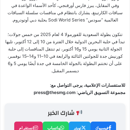
وفي المقابل، يبرز فارس أورقنجي، كأحد الأسماء الواعدة في
سباقات الكارتينغ، يشارك بانتظام في منافسات سلسلة السباقات
العالمية “سودس” Sodi World Series بحلبة دبي أوتودروم.
تتكون بطولة السعودية للفورمولا 4 لعام 2025 من خمس جولات؛
تبدأ في حلبة البحرين الدولية خلال الفترة من 10 إلى 12 أكتوبر، تليها
الجولة الثانية يومي 15 و16 أكتوبر، ثم تنتقل المنافسات إلى حلبة
كورنيش جدة للجولتين الثالثة والرابعة في 10–11 و14–15 نوفمبر،
على أن تختتم البطولة بالجولة الخامسة في جدة أيضًا يومي 5 و6
ديسمبر المقبل.
للاستفسارات الإعلامية، يرجى التواصل مع:
مجموعة التسويق الرياضي: press@thesmg.com
شارك الخبر
فيسبوك
تويتر
واتساب
إنستقرام