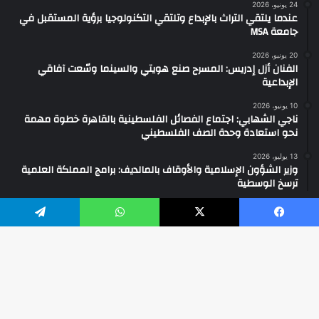
24 يونيو، 2026
عندما يلتقي التراث بالإبداع وتلتقي التكنولوجيا برؤية المستقبل في
جامعة MSA
20 يونيو، 2026
الفنان أزل إدريس: المسرح صنع هويتي والسينما وسّعت آفاقي
الإبداعية
10 يونيو، 2026
ناجي الشهابي: اجتماع الفصائل الفلسطينية بالقاهرة خطوة مهمة
نحو استعادة وحدة الصف الفلسطيني
13 يوليو، 2026
وزير الشؤون الإسلامية والأوقاف بالمالديف: برامج المملكة العلمية
ترسخ الوسطية
يسبوك
‫X
واتساب
تيلقرام
2026 ... جميع الحقوق محفوظة ©
فيسبوك
‫YouTube
انستقرام
واتساب
تيك
زر
ال
توك