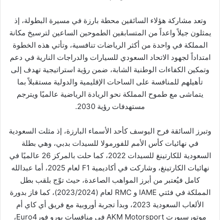
وتعد مشاركة هؤلاء السائقين محطة بارزة في مسيرة البطولة، إذ
يمثلون جيلاً واعداً من المتسابقين الطموحين الساعين لترسيخ مكانة
المملكة في واحدة من أكثر الرياضات تنافسية، وتأتي هذه الخطوة
امتداداً لجهود الاتحاد السعودي للسيارات والدراجات النارية في دعم
وتمكين الكفاءات الوطنية الشابة، ضمن رؤية استراتيجية تهدف إلى
تأهيلهم للمنافسة على الساحات الإقليمية والدولية مستقبلاً بما
يتماشى مع طموح المملكة نحو الريادة الرياضية عالميًا ويترجم
مستهدفات رؤية 2030.
وتبرز السائقة فرح اليوسف كأحد الأسماء البارزة، إذ مثلت السعودية
في نهائيات كأس الأمم للفورمولا للسيدات بدبي، وهي بطلة
السعودية للكارتينغ للسيدات 2022، كما حلت بالمركز 26 عالميًا في
نهائيات الكارتينغ، وشاركت في أكاديمية F1 لعام 2025، أما عبدالله
كامل فيُعتبر من أبرز المواهب الصاعدة، حيث توّج بلقب بطل
المملكة في فئتي IAME و RMC لعام (2023/2024)، كما فاز بدورة
الألعاب السعودية 2023، وبدأ تجربة أوروبية مع فريق أي كاي أم
موتورسبورت AKM Motorsport في منافسات يورو فورEuro4،