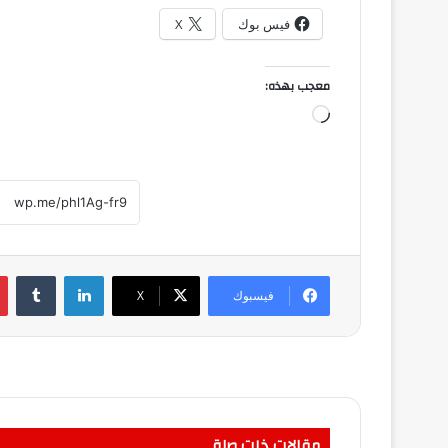
فيس بوك
X
معجب بهذه:
جاري
التحميل…
لينكدإن
فيسبوك
‫X
مقالات ذات صلة