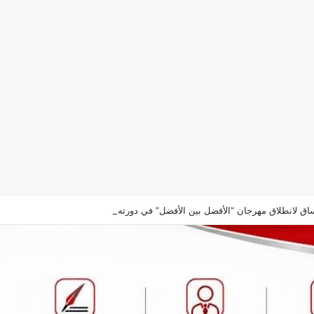
اق لانطلاق مهرجان “الأفضل بين الأفضل” في دورته الخامسة