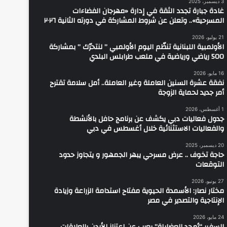
3 ديسمبر، 2025
غادة جبارة تجدد الثقة في إدارة «مهرجان الفضاءات
المسرحية».. وتعلن عن شروط المشاركة في دورته الثانية ٢٠٢٦
21 يوليو، 2026
الأولمبية اللبنانية تنظّم اليوم الأولمبي ” لنتحرّك ” بمشاركة
500 رياضي ورياضية في ملعب طرابلس البلدي
16 مايو، 2026
نفقة عشرة السنين العاملة وغير العاملة.. أمل سلامة تقترح
أمر جديد لحماية الزوجة
1 أغسطس، 2026
جدول فعاليات دبي يكشف عن برنامج حافل بالأنشطة
والفعاليات الاستثنائية خلال أغسطس في دبي
20 ديسمبر، 2025
حاجة تخوف .. عرض مسرحي يبهر الجمهور و يتجاوز حدود
التوقعات
27 يونيو، 2026
مختار نصار: الأسمدة الحيوية مفتاح استدامة الزراعة وزيادة
الإنتاجية والتصدير في مصر
24 مايو، 2026