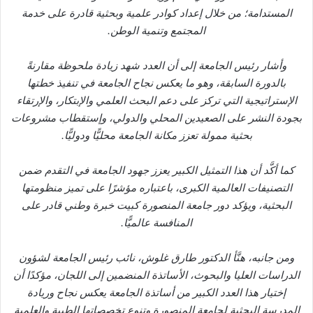
المستدامة؛ من خلال إعداد كوادر علمية وبحثية قادرة على خدمة
المجتمع وتنمية الوطن.
وأشار رئيس الجامعة إلى أن العدد شهد زيادة ملحوظة مقارنةً
بالدورة السابقة، وهو ما يعكس نجاح الجامعة في تنفيذ خطتها
الإستراتيجية التي تركز على دعم البحث العلمي والإبتكار، والإرتقاء
بجودة النشر على الصعيدين المحلي والدولي، وإستقطاب مشروعات
بحثية ممولة تعزز مكانة الجامعة محليًّا ودوليًّا.
كما أكَّد أن هذا التمثيل الكبير يعزز جهود الجامعة في التقدم ضمن
التصنيفات العالمية الكبرى، باعتباره مؤشرًا على تميز منظومتها
البحثية، ويؤكد دور جامعة المنصورة كبيت خبرة وطني قادر على
المنافسة عالميًّا.
ومن جانبه، هنَّأ الدكتور طارق غلوش، نائب رئيس الجامعة لشؤون
الدراسات العليا والبحوث، الأساتذة المنضمين إلى اللجان، مؤكدًا أن
إختيار هذا العدد الكبير من أساتذة الجامعة يعكس نجاح وريادة
المدرسة البحثية لجامعة المنصورة وتنوع تخصصاتها الطبية والعلمية