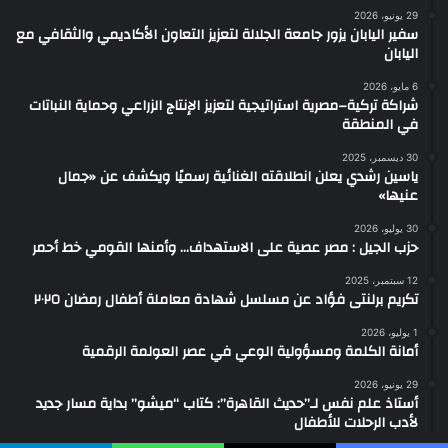
29 يونيو، 2026
سفير اليابان يزور جامعة الجلالة لتعزيز التعاون الأكاديمي والثقافي مع
اليابان
6 مايو، 2026
شراكة تركية–مصرية استراتيجية لتعزيز الإنتاج الزراعي وحماية النباتات
في المنطقة
30 ديسمبر، 2025
ياسين رشدي يعلن انطلاقته الغنائية رسميًا ويكشف عن «جمال
عنيها»
30 يوليو، 2026
حزب الجيل : مصر عصية على الاستهداف… وأمنها القومي خط أحمر
12 سبتمبر، 2025
تكريم برلنتى فؤاد عن مسلسل شهادة معاملة أطفال رمضان ٢٠٢٥
1 يوليو، 2026
أمانة الكلمة ومسؤولية الوعي في عصر العولمة الرقمية
29 يونيو، 2026
أستاذ علم نفس لـ”حديث القاهرة”: كتاب “ميشو” بداية مسار جديد
لأدب الرحلات للأطفال