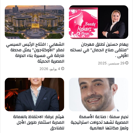
ريهام حسنين تطلق مهرجان
الشهابي : افتتاح الرئيس السيسي
“ملتقى صناع الجمال” في نسخته
لمقر “الأوكتاجون” يمثل محطة
الأولى .
فارقة في مسيرة بناء الدولة
المصرية الحديثة
29 سبتمبر، 2025
4 يوليو، 2026
نديم سمنة : صناعة الأسمدة
هيثم عرفة: الاحتفاظ بالعمالة
المصرية تشهد تحولات استراتيجية
المدربة استثمار طويل الأجل
وتعزز مكانتها العالمية
للفنادق