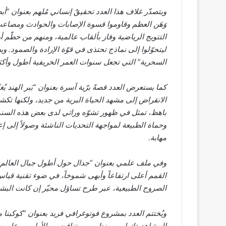
ويتصدّر غلاف هذا العدد تحقيقٌ إنساني مُلهم بعنوان “
وَهَن العظم وقاوموا قسوة الإصابات والحوادث ومصاعب 
التتويج الرياضية وفاز بألقاب عالمية، ومنهم من حطّم أ
ليتحوّلوا إلى نماذج تحتذى في قوّة الإرادة والصمود. 
السحرية” التي تجعل سنوات العمر الخريفية أطول وأكث
كما يستعرض العدد قصةً برّية آسرة بعنوان “بَبر الهند ي
الانقراض إلى مشهد الحياة البرية من جديد، ولكنها ت
باهظ، تمثل في ظهور تشوّه وراثي لدى بعض هذه السنوري
وحماة الطبيعة لمواجهة التحديات الناشئة وصولاً إلى إع
مهابة.
وفي ملف علمي بعنوان “جدال حول أطول جبال العالم”، ي
القمم أعلى ارتفاعاً وأبهى شموخاً، في ضوء تقنية قياس
الصروح الطبيعية، عبر طرح تساؤل محيّر إن كانت الب
ويُختتم العدد بمشروع فوتوغرافي فريد بعنوان “كوكبنا
المشاهد ذاتها من منظورين متناقضين، الأول من على س