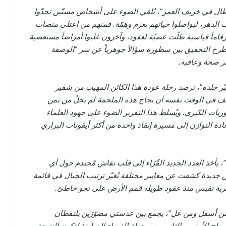
أبطال في خريف العمر”، يُلقي الضوء على أشخاص مسنّين تحدّوا
الدهر، ليواصلوا حياتهم بعزم وهِمّة. فمنهم من اعتلى منصات
رقاماً قياسية ظلّت عصيّة لعقود، وآخرون غلبوا أمراضاً مستعصية
ويطرح التحقيق بين سطوره سؤالاً جوهرياً عن سر “الوصفة
ر صحة وعافية.
ُغيّر جلده”، ترصد رحلة عودة هذا الكائن المهيب من شفير
كشف في الوقت نفسه أن نجاح هذه الملحمة لم يخلُ من ثمن
ات الكبرى. ويُسلط هذا التقرير الضوء على جهود العلماء
ادة التوازن إلى مسيرة إنقاذ واحدة من أكثر أيقونات البراري
أخذ العدد الجديد القُرّاء إلى قلب نقاش مُحتدم حول أي
 جديدة كشفت عن معايير مختلفة تُغيّر ترتيب الجبال في قائمة
شرية تقيس منذ عقود طويلة قمم الأرض على نحو خاطئ.
 من أسفل ومن عَلِ”، يجمع بين عدستي مصوّرَين يلتقطان
طح الأرض، والثاني من محطة الفضاء الدولية؛ لتكون النتيجة