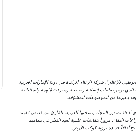
بوظبي للإعلام”، شركة الإعلام الرائدة في دولة الإمارات العربية
لمتحدة، عن صدور عددها الجديد لشهر أكتوبر 2025، الذي يزخر بملفات إنسانية وطبيعية ومعرفية مُلهمة واستثنائية
يعة وغيرها من الموضوعات المشوّقة.
وينقل عدد أكتوبر الجديد، الذي يصدر بالتزامن مع الذكرى الـ15 لصدور المجلة بنسختها العربية، القارئ من قصص مُلهمة
ات البقاء، مروراً بنقاشات علمية تُعيد النظر في مفاهيم
ح آفاقاً جديدة لرؤية كوكب الأرض.