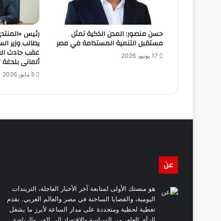
حسن منصور: المدن الذكية تمثل
رئيس «المنتدى
مستقبل التنمية المستدامة في مصر
يطالب وزير ال
عقب حادث الغ
17 يونيو، 2026
ألمانى بلدغة ”
5 مايو، 2026
عن
هو منصتك الأولى لمتابعة آخر الأخبار العاجلة، التريندات
اليومية، والقضايا الساخنة في مصر والعالم العربي. نقدم
تغطية لحظية ومتجددة على مدار الساعة لأبرز ما يشغل
الرأي العام، من السياسة والاقتصاد إلى الفن والرياضة