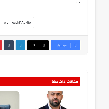
جاري
التحميل…
لينكدإن
فيسبوك
‫X
مقالات ذات صلة