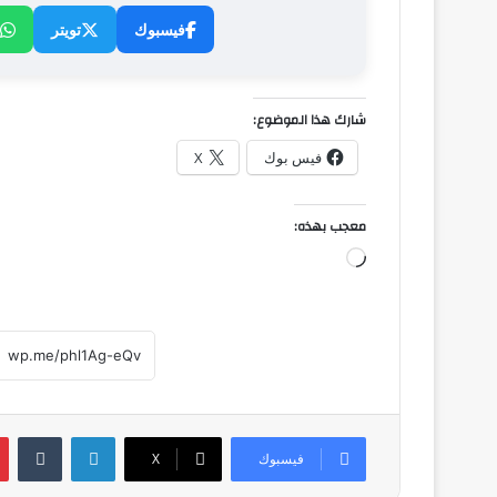
فيسبوك
تويتر
شارك هذا الموضوع:
فيس بوك
X
معجب بهذه:
جاري
التحميل…
لينكدإن
فيسبوك
‫X