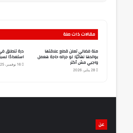
مقالات ذات صلة
منة فضالي تعلن قطع علاقتها
درة تنطلق في
بوالدها نهائيًا: لو جراله حاجة هعمل
استعدادًا لسباق
واجبي مش أكتر
16 نوفمبر، 2025
28 يناير، 2026
عن