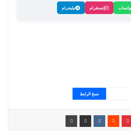
واتساب
إنستقرام
تيليجرام
نسخ الرابط
بينتيريست
مشاركة عبر البريد
طباعة