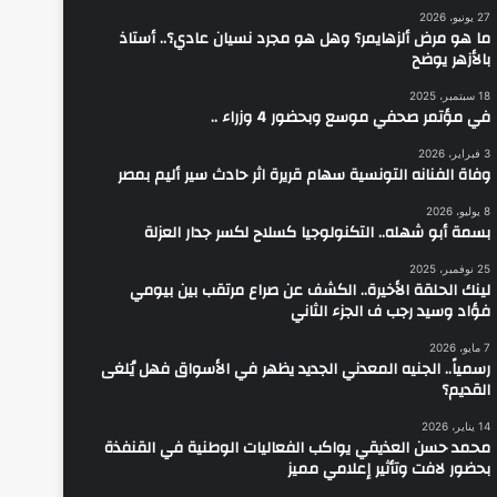
27 يونيو، 2026
ما هو مرض ألزهايمر؟ وهل هو مجرد نسيان عادي؟.. أستاذ
بالأزهر يوضح
18 سبتمبر، 2025
في مؤتمر صحفي موسع وبحضور 4 وزراء ..
3 فبراير، 2026
وفاة الفنانه التونسية سهام قريرة اثر حادث سير أليم بمصر
8 يوليو، 2026
بسمة أبو شهله.. التكنولوجيا كسلاح لكسر جدار العزلة
25 نوفمبر، 2025
لينك الحلقة الأخيرة.. الكشف عن صراع مرتقب بين بيومي
فؤاد وسيد رجب ف الجزء الثاني
7 مايو، 2026
رسمياً.. الجنيه المعدني الجديد يظهر في الأسواق فهل يُلغى
القديم؟
14 يناير، 2026
محمد حسن العذيقي يواكب الفعاليات الوطنية في القنفذة
بحضور لافت وتأثير إعلامي مميز